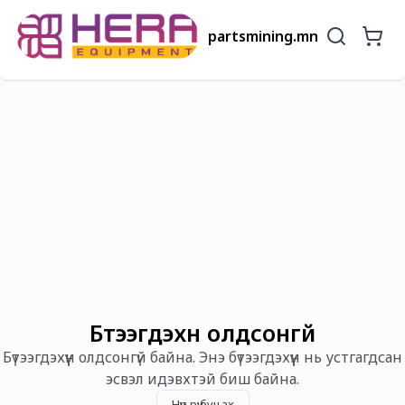
partsmining.mn
Бүтээгдэхүүн олдсонгүй
Бүтээгдэхүүн олдсонгүй байна. Энэ бүтээгдэхүүн нь устгагдсан
эсвэл идэвхтэй биш байна.
Нүүр рүү буцах