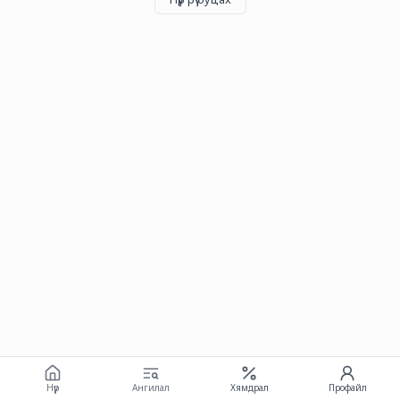
Нүүр
Ангилал
Хямдрал
Профайл