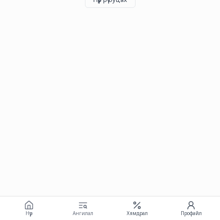
Нүүр
Ангилал
Хямдрал
Профайл