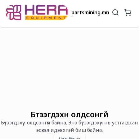
partsmining.mn
Бүтээгдэхүүн олдсонгүй
Бүтээгдэхүүн олдсонгүй байна. Энэ бүтээгдэхүүн нь устгагдсан
эсвэл идэвхтэй биш байна.
Нүүр рүү буцах