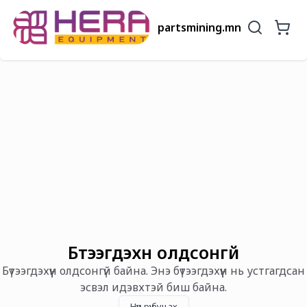
partsmining.mn
Бүтээгдэхүүн олдсонгүй
Бүтээгдэхүүн олдсонгүй байна. Энэ бүтээгдэхүүн нь устгагдсан
эсвэл идэвхтэй биш байна.
Нүүр рүү буцах