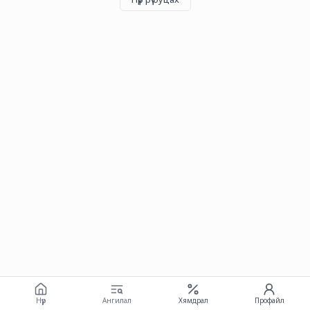
Нүүр
Ангилал
Хямдрал
Профайл